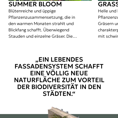
SUMMER BLOOM
GRAS
Blütenreiche und üppige
Helle und 
Pflanzenzusammensetzung, die in
Pflanzen
den warmen Monaten strahlt und
Gräsern u
Blickfang schafft. Überwiegend
charakter
Stauden und einzelne Gräser. Die
mit schwi
Sommer- und Winterperioden stehen
im Wind u
im Kontrast zueinander, da.
natürlich
Einzelne B
„EIN LEBENDES
Sommermon
FASSADENSYSTEM SCHAFFT
Winterstr
EINE VÖLLIG NEUE
NATURFLÄCHE ZUM VORTEIL
DER BIODIVERSITÄT IN DEN
STÄDTEN.“