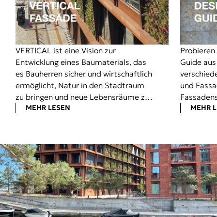
VERTICAL ist eine Vision zur
Probieren
Entwicklung eines Baumaterials, das
Guide aus
es Bauherren sicher und wirtschaftlich
verschied
ermöglicht, Natur in den Stadtraum
und Fassa
zu bringen und neue Lebensräume zu
Fassaden
MEHR LESEN
MEHR 
schaffen.