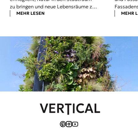
zu bringen und neue Lebensräume zu
Fassaden
MEHR LESEN
MEHR 
schaffen.