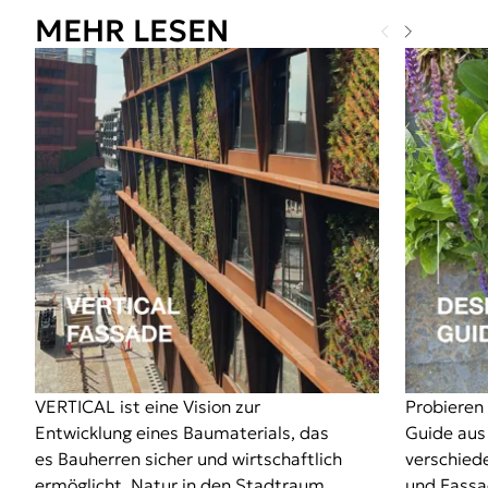
MEHR LESEN
VERTICAL ist eine Vision zur
Probieren
Entwicklung eines Baumaterials, das
Guide aus
es Bauherren sicher und wirtschaftlich
verschied
ermöglicht, Natur in den Stadtraum
und Fassa